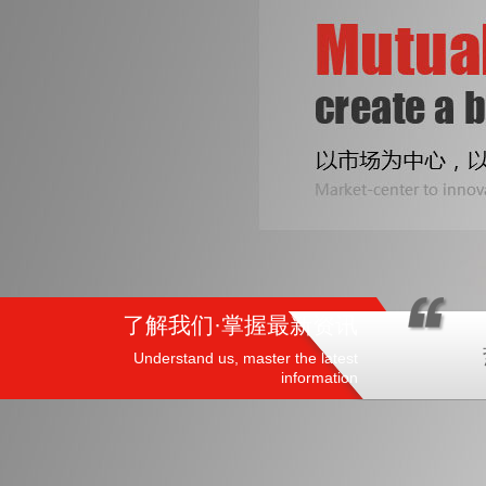
了解我们·掌握最新资讯
Understand us, master the latest
information
产品分类
/ PRODUCT