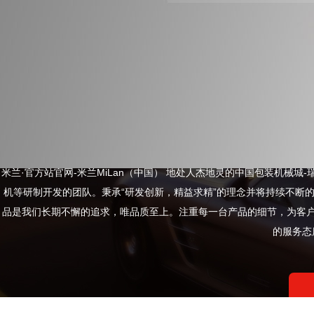
米兰·官方站官网-米兰MiLan（中国） 地处人杰地灵的中国包装机械
机等研制开发的团队。秉承“研发创新，精益求精”的理念并将持续不断
品是我们长期不懈的追求，唯品质至上。注重每一台产品的细节，为客
的服务态