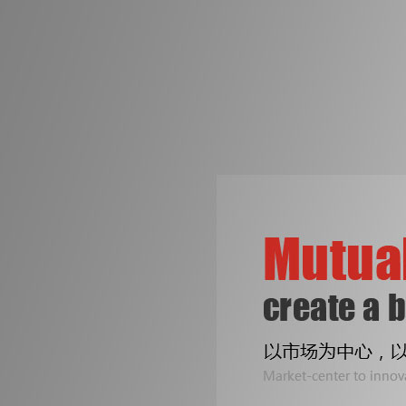
争创机械行业知名品牌
是米兰·官方站官网-米兰
MiLan（中国） 人不变的梦
想！
HC-YX5
专注塑料机械设备
公司专业生产吹膜机、制袋机、印刷机、分切
机等研制开发的团队...
HC-LJ5